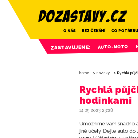
O NÁS
BEZ ČEKÁNÍ
CO POTŘEBU
AUTO-MOTO
ZASTAVUJEME:
home
novinky
Rychlá půjč
Rychlá půjč
hodinkami
14.09.2023 23:28
Umožníme vám snadno a ryc
jiné účely. Dejte auto d