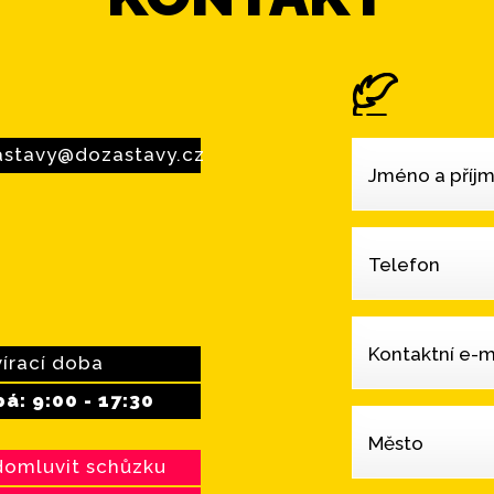
stavy@dozastavy.cz
Jméno a příjm
Telefon
Kontaktní e-m
írací doba
á: 9:00 - 17:30
Město
domluvit schůzku