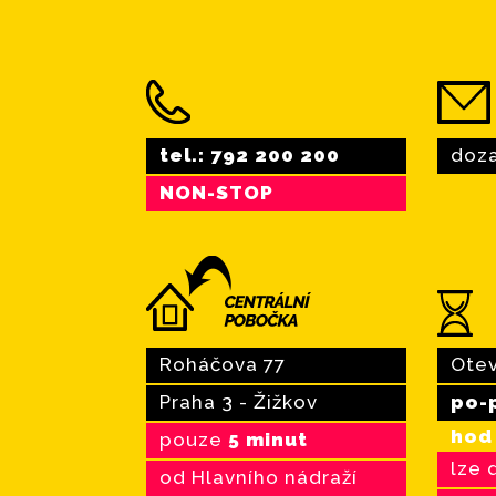
tel.: 792 200 200
doza
NON-STOP
Roháčova 77
Otev
Praha 3 - Žižkov
po-p
hod
pouze
5 minut
lze 
od Hlavního nádraží