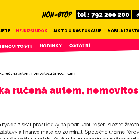
JETE
NEJNIŽŠÍ ÚROK
JAK TO U NÁS FUNGUJE
MOBILNÍ ZAST
OSTATNÍ
HODINKY
NEMOVITOSTI
ka ručená autem, nemovitostí či hodinkami
ka ručená autem, nemovitost
hle získat prostředky na podnikání, řešení složité životní 
o zástavy a finance máte do 20 minut. Společně určíme fér