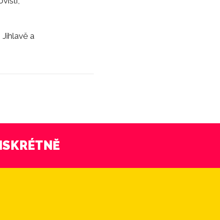
višti,
 Jihlavě a
DISKRÉTNĚ