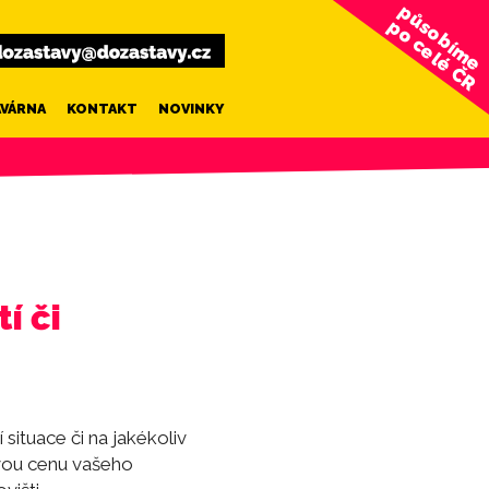
působíme
po celé ČR
AVÁRNA
KONTAKT
NOVINKY
í či
situace či na jakékoliv
ovou cenu vašeho