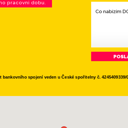
mo pracovni dobu.
Co nabízím 
POSL
t bankovního spojení veden u České spořitelny č. 4245409339/