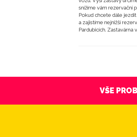
vozu. Výši zástavy určím
snížíme vám rezervační p
Pokud chcete dále jezdit,
a zajistíme nejnižší reze
Pardubicích. Zastavárna 
VŠE PROB