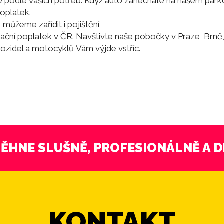
e podle vašich potřeb. Když auto zanecháte na našem parko
oplatek.
 můžeme zařídit i pojištění
rvační poplatek v ČR. Navštivte naše pobočky v Praze, Brně,
vozidel a motocyklů Vám výjde vstříc.
ĚHNE SLUŠNĚ, PROFESIONÁLNĚ A 
KONTAKT