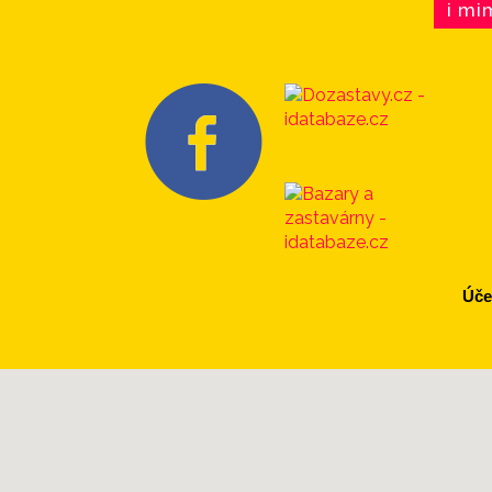
i mi
Úče